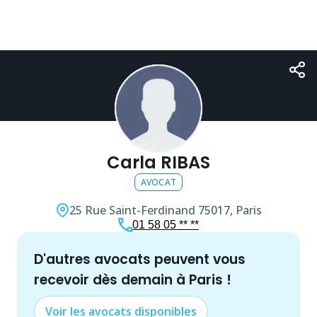
Carla RIBAS
AVOCAT
25 Rue Saint-Ferdinand
75017, Paris
01 58 05 ** **
d'autres
avocat
s peuvent vous
recevoir dès demain à
Paris
!
Voir les
avocat
s disponibles