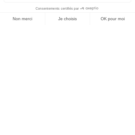
À un clic de votre solution juridique.
Allaw
Linkedin
Instagram
Youtube
Professionnels du droit
Parcours notaire
Notaire en urgence (rapidité)
Transparence & suivi clair