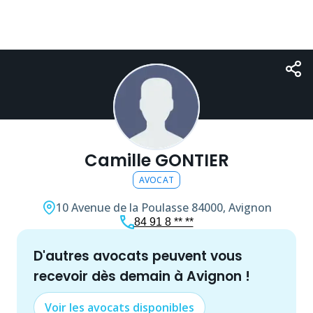
Camille GONTIER
AVOCAT
10 Avenue de la Poulasse
84000, Avignon
84 91 8 ** **
d'autres
avocat
s peuvent vous
recevoir dès demain à
Avignon
!
Voir les
avocat
s disponibles