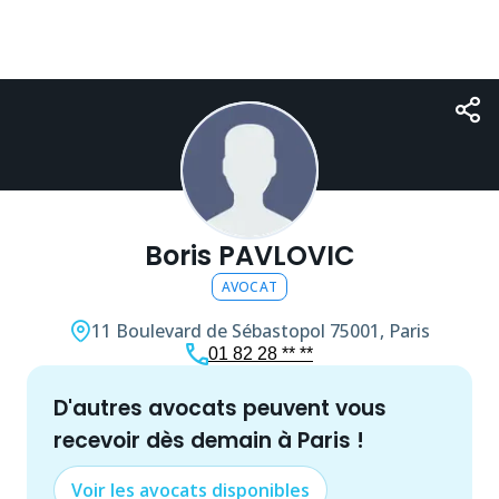
Boris PAVLOVIC
AVOCAT
11 Boulevard de Sébastopol
75001, Paris
01 82 28 ** **
d'autres
avocat
s peuvent vous
recevoir dès demain à
Paris
!
Voir les
avocat
s disponibles