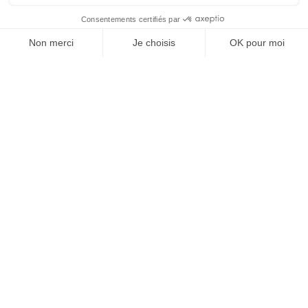
À un clic de votre solution juridique.
Allaw
Linkedin
Instagram
Youtube
Professionnels du droit
Parcours notaire
Notaire en urgence (rapidité)
Transparence & suivi clair