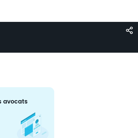
s
avocat
s