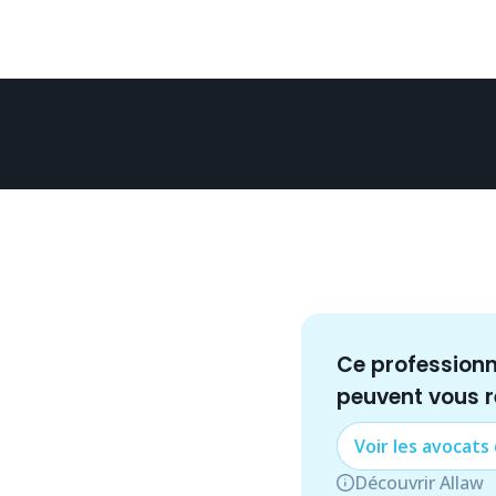
Ce profession
peuvent vous 
Voir les
avocat
s
Découvrir Allaw