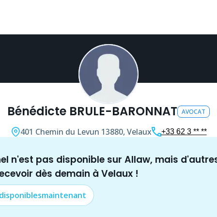
Bénédicte BRULE-BARONNAT
AVOCAT
401 Chemin du Levun
13880, Velaux
+33 62 3 ** **
nel n'est pas disponible sur Allaw, mais
d'autre
recevoir dès demain à
Velaux
!
 disponibles
maintenant