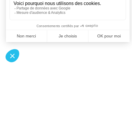
À un clic de votre solution juridique.
Allaw
Pa