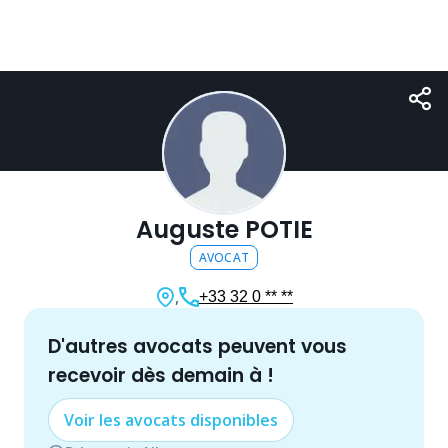
Auguste POTIE
AVOCAT
,
+33 32 0 ** **
d'autres
avocat
s peuvent vous
recevoir dès demain à
!
Voir les
avocat
s disponibles