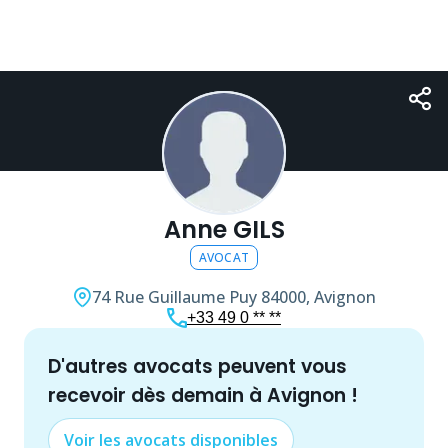
Anne GILS
AVOCAT
74 Rue Guillaume Puy
84000, Avignon
+33 49 0 ** **
d'autres
avocat
s peuvent vous
recevoir dès demain à
Avignon
!
Voir les
avocat
s disponibles