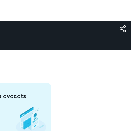
s
avocat
s