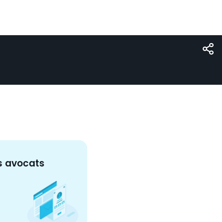
s
avocat
s