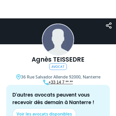
Agnès TEISSEDRE
AVOCAT
36 Rue Salvador Allende
92000, Nanterre
+33 14 7 ** **
d'autres
avocat
s peuvent vous
recevoir dès demain à
Nanterre
!
Voir les
avocat
s disponibles