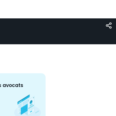
s
avocat
s