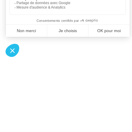
À un clic de votre solution juridique.
Allaw
Pa
Linkedin
Notair